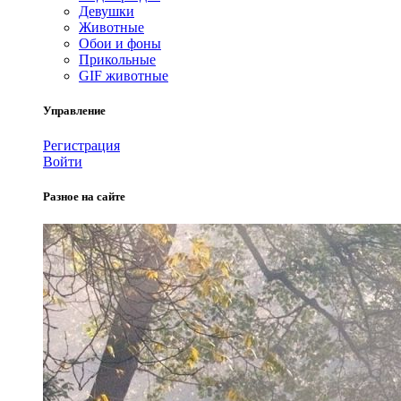
Девушки
Животные
Обои и фоны
Прикольные
GIF животные
Управление
Регистрация
Войти
Разное на сайте