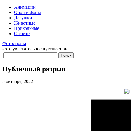
Анимации
Обои и фоны
Девушки
Животные
Прикольные
О сайте
Фотострана
- это увлекательное путешествие…
Публичный разрыв
5 октября, 2022