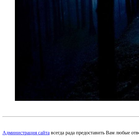
Администрация сайта
всегда рада предоставить Вам любые отв