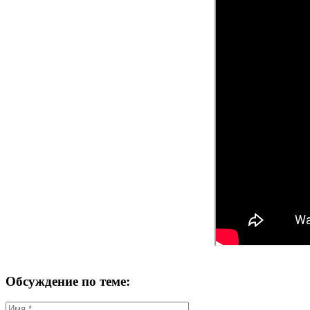
Обсуждение по теме: