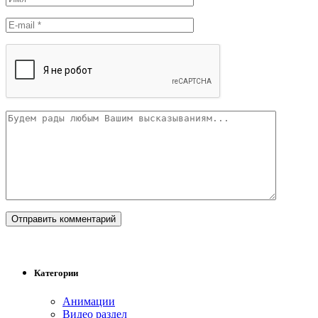
Категории
Анимации
Видео раздел