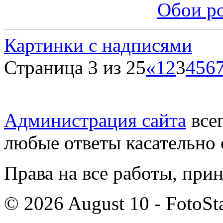
Обои р
Картинки с надписями
Страница 3 из 25
«
1
2
3
4
5
6
Администрация сайта
всег
любые ответы касательно 
Права на все работы, при
© 2026 August 10 - FotoSta