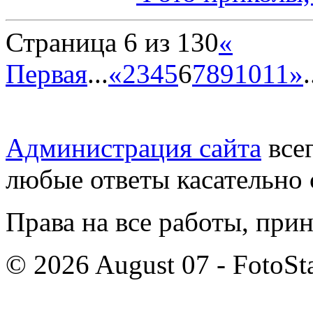
Страница 6 из 130
«
Первая
...
«
2
3
4
5
6
7
8
9
10
11
»
.
Администрация сайта
всег
любые ответы касательно 
Права на все работы, при
© 2026 August 07 - FotoSta