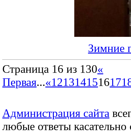
Зимние 
Страница 16 из 130
«
Первая
...
«
12
13
14
15
16
17
1
Администрация сайта
всег
любые ответы касательно 