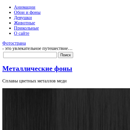
Анимации
Обои и фоны
Девушки
Животные
Прикольные
О сайте
Фотострана
- это увлекательное путешествие…
Металлические фоны
Сплавы цветных металлов меди