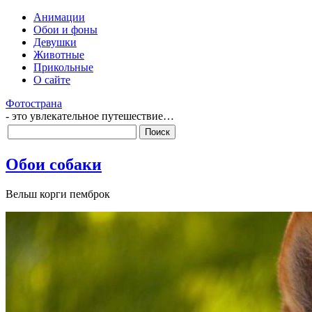
Анимации
Обои и фоны
Девушки
Животные
Прикольные
О сайте
Фотострана
- это увлекательное путешествие…
Обои собаки
Вельш корги пемброк