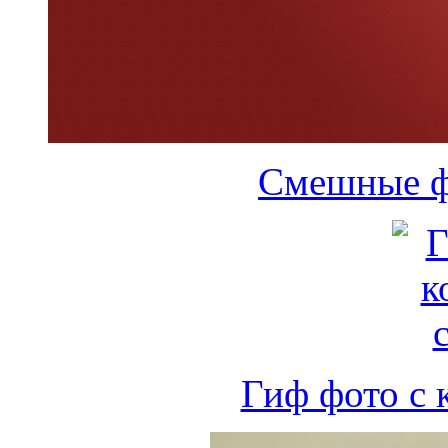
Смешные ф
Гиф фото с 