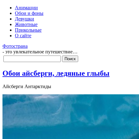
Анимации
Обои и фоны
Девушки
Животные
Прикольные
О сайте
Фотострана
- это увлекательное путешествие…
Обои айсберги, ледяные глыбы
Айсберги Антарктиды