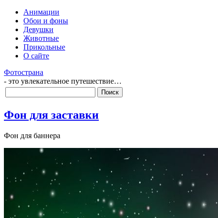
Анимации
Обои и фоны
Девушки
Животные
Прикольные
О сайте
Фотострана
- это увлекательное путешествие…
Фон для заставки
Фон для баннера