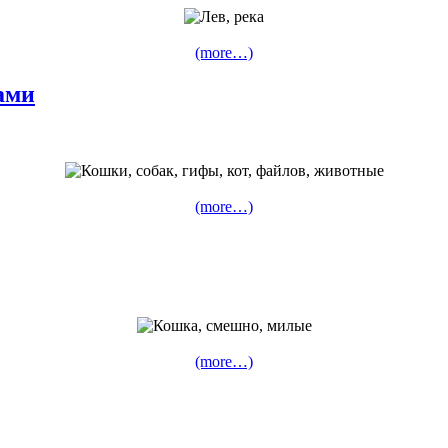
(more…)
ами
(more…)
(more…)