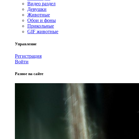
Видео раздел
Девушки
Животные
Обои и фоны
Прикольные
GIF животные
Управление
Регистрация
Войти
Разное на сайте