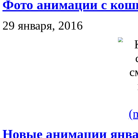
Фото анимации с кош
29 января, 2016
(
Новые анимации янв