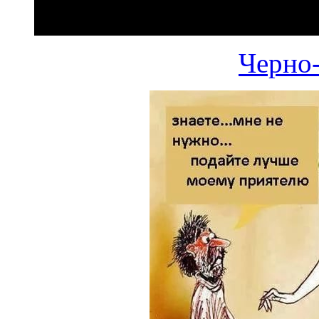
Черно