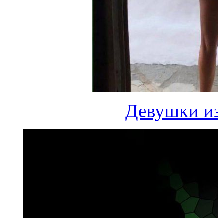
Девушки из