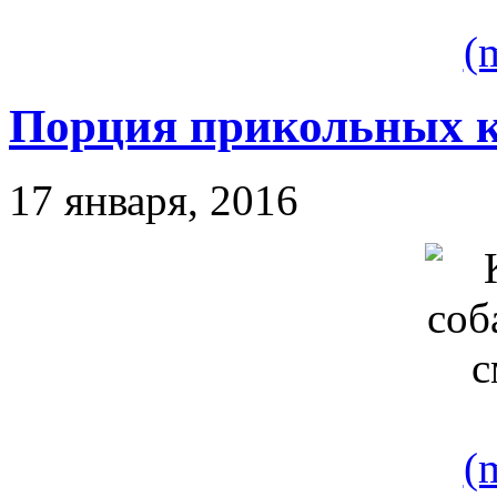
(
Порция прикольных 
17 января, 2016
(