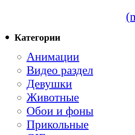
(
Категории
Анимации
Видео раздел
Девушки
Животные
Обои и фоны
Прикольные