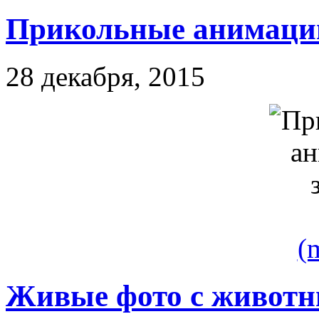
Прикольные анимации
28 декабря, 2015
(
Живые фото с живот