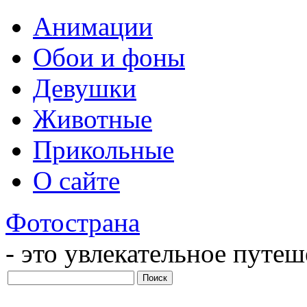
Анимации
Обои и фоны
Девушки
Животные
Прикольные
О сайте
Фотострана
- это увлекательное путе