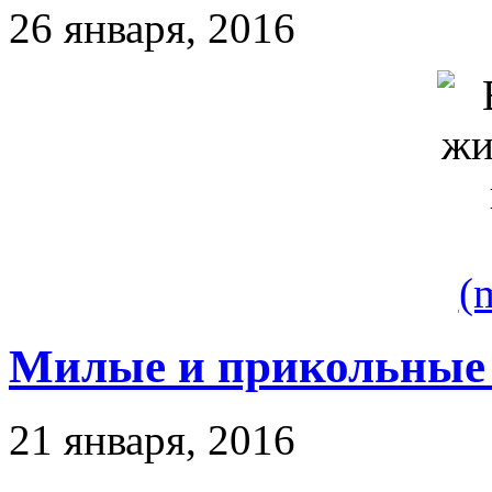
26 января, 2016
(
Милые и прикольные
21 января, 2016