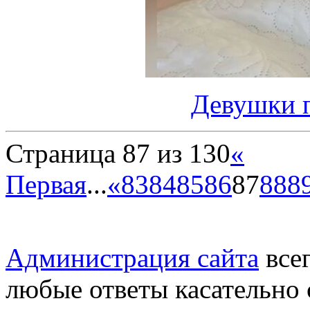
Девушки 
Страница 87 из 130
«
Первая
...
«
83
84
85
86
87
88
8
Администрация сайта
всег
любые ответы касательно 