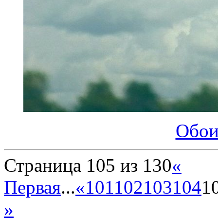
Обои
Страница 105 из 130
«
Первая
...
«
101
102
103
104
1
»